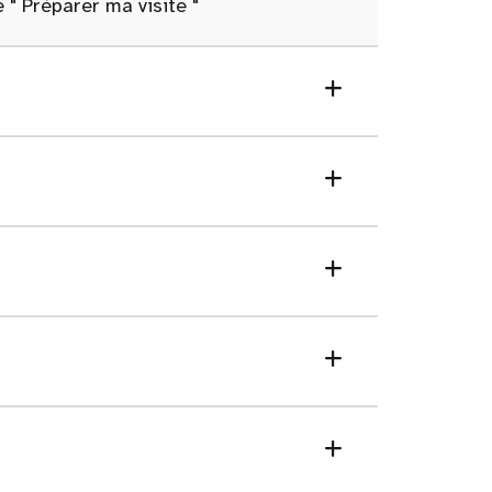
ue
"
Préparer ma visite "